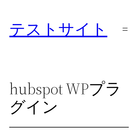
内
容
テストサイト
を
ス
キ
ッ
プ
hubspot WPプラ
グイン