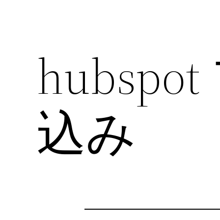
hubsp
込み