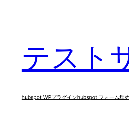
内
容
を
ス
キ
テスト
ッ
プ
hubspot WPプラグイン
hubspot フォーム埋