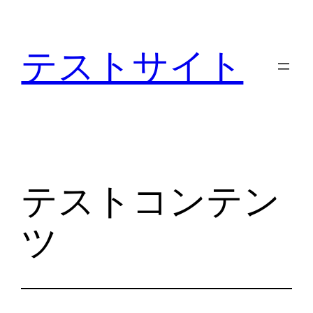
内
容
テストサイト
を
ス
キ
ッ
プ
テストコンテン
ツ