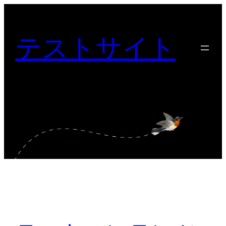
内
容
テストサイト
を
ス
キ
ッ
プ